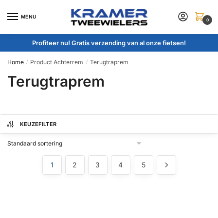
Skip
Skip
to
to
MENU
0
navigation
content
Profiteer nu! Gratis verzending van al onze fietsen!
Home
Product Achterrem
Terugtraprem
/
/
Terugtraprem
KEUZEFILTER
1
2
3
4
5