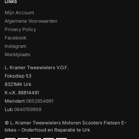
LINKS
Mijn Account
Algemene Voorwaarden
Privacy Policy
Facebook
Instagram
Marktplaats
L. Kramer Tweewielers V.O.F.
Foksdiep 53
8321MK Urk
K.v.K. 88814491
Meindert
0652854991
Lub
0640159959
© L. Kramer Tweewielers Motoren Scooters Fietsen E-
bikes – Onderhoud en Reparatie te Urk