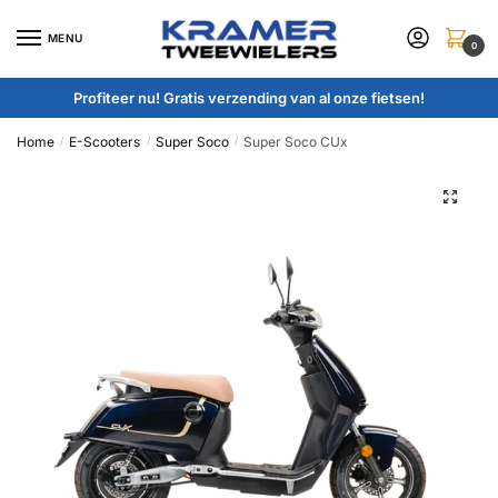
Skip
Skip
to
to
MENU
0
navigation
content
Profiteer nu! Gratis verzending van al onze fietsen!
Home
E-Scooters
Super Soco
Super Soco CUx
/
/
/
🔍