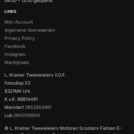
09:00 – 13:00 geopend
LINKS
Mijn Account
Algemene Voorwaarden
Privacy Policy
Facebook
Instagram
Marktplaats
L. Kramer Tweewielers V.O.F.
Foksdiep 53
8321MK Urk
K.v.K. 88814491
Meindert
0652854991
Lub
0640159959
© L. Kramer Tweewielers Motoren Scooters Fietsen E-