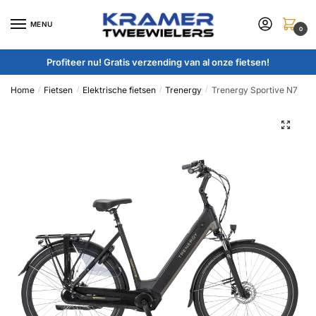
Skip
Skip
to
to
MENU
0
navigation
content
Profiteer nu! Gratis verzending van al onze fietsen!
Home
Fietsen
Elektrische fietsen
Trenergy
Trenergy Sportive N7
/
/
/
/
🔍