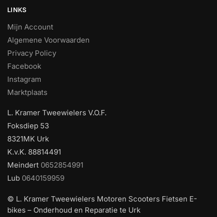
LINKS
Mijn Account
Algemene Voorwaarden
Privacy Policy
Facebook
Instagram
Marktplaats
L. Kramer Tweewielers V.O.F.
Foksdiep 53
8321MK Urk
K.v.K. 88814491
Meindert
0652854991
Lub
0640159959
© L. Kramer Tweewielers Motoren Scooters Fietsen E-
bikes – Onderhoud en Reparatie te Urk