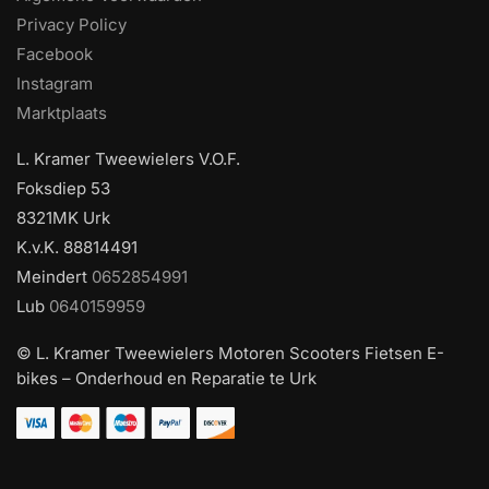
Privacy Policy
Facebook
Instagram
Marktplaats
L. Kramer Tweewielers V.O.F.
Foksdiep 53
8321MK Urk
K.v.K. 88814491
Meindert
0652854991
Lub
0640159959
© L. Kramer Tweewielers Motoren Scooters Fietsen E-
bikes – Onderhoud en Reparatie te Urk