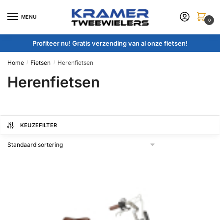
Skip
Skip
to
to
MENU
0
navigation
content
Profiteer nu! Gratis verzending van al onze fietsen!
Home
Fietsen
Herenfietsen
/
/
Herenfietsen
KEUZEFILTER