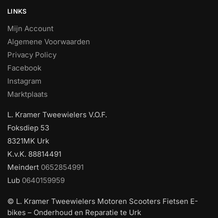
LINKS
Mijn Account
Algemene Voorwaarden
Privacy Policy
Facebook
Instagram
Marktplaats
L. Kramer Tweewielers V.O.F.
Foksdiep 53
8321MK Urk
K.v.K. 88814491
Meindert
0652854991
Lub
0640159959
© L. Kramer Tweewielers Motoren Scooters Fietsen E-
bikes – Onderhoud en Reparatie te Urk