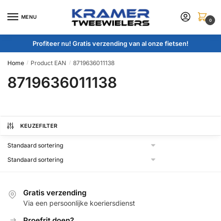
Skip
Skip
to
to
MENU
0
navigation
content
Profiteer nu! Gratis verzending van al onze fietsen!
Home
Product EAN
8719636011138
/
/
8719636011138
KEUZEFILTER
Gratis verzending
Via een persoonlijke koeriersdienst
Proefrit doen?