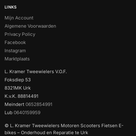
LINKS
Mijn Account
Algemene Voorwaarden
Privacy Policy
Facebook
Instagram
Marktplaats
L. Kramer Tweewielers V.O.F.
Foksdiep 53
8321MK Urk
K.v.K. 88814491
Meindert
0652854991
Lub
0640159959
© L. Kramer Tweewielers Motoren Scooters Fietsen E-
bikes – Onderhoud en Reparatie te Urk