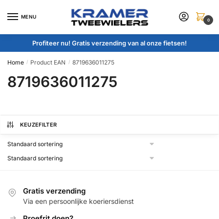
Skip
Skip
to
to
MENU
0
navigation
content
Profiteer nu! Gratis verzending van al onze fietsen!
Home
Product EAN
8719636011275
/
/
8719636011275
KEUZEFILTER
Gratis verzending
Via een persoonlijke koeriersdienst
Proefrit doen?