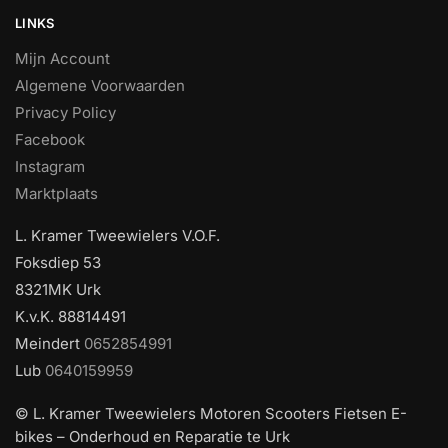
LINKS
Mijn Account
Algemene Voorwaarden
Privacy Policy
Facebook
Instagram
Marktplaats
L. Kramer Tweewielers V.O.F.
Foksdiep 53
8321MK Urk
K.v.K. 88814491
Meindert
0652854991
Lub
0640159959
© L. Kramer Tweewielers Motoren Scooters Fietsen E-
bikes – Onderhoud en Reparatie te Urk