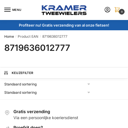
Skip
Skip
to
to
MENU
0
navigation
content
Profiteer nu! Gratis verzending van al onze fietsen!
Home
Product EAN
8719636012777
/
/
8719636012777
KEUZEFILTER
Gratis verzending
Via een persoonlijke koeriersdienst
Proefrit doen?