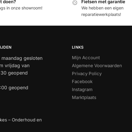
it doen?
Fietsen met garantie
ngs in onze showroom!
We hebben een eigen
reparatiewerkplaats!
IJDEN
LINKS
Mijn Account
 maandag gesloten
m vrijdag van
Algemene Voorwaarden
7:30 geopend
Privacy Policy
Facebook
3:00 geopend
Instagram
Marktplaats
ikes – Onderhoud en