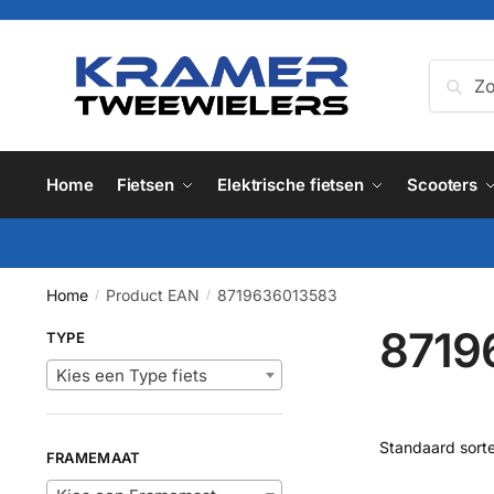
Skip
Skip
to
to
navigation
content
Zoeken
Zoe
naar:
Home
Fietsen
Elektrische fietsen
Scooters
Home
Product EAN
8719636013583
/
/
8719
TYPE
Kies een Type fiets
FRAMEMAAT