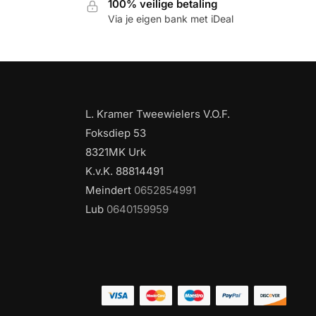
100% veilige betaling
Via je eigen bank met iDeal
L. Kramer Tweewielers V.O.F.
Foksdiep 53
8321MK Urk
K.v.K. 88814491
Meindert
0652854991
Lub
0640159959