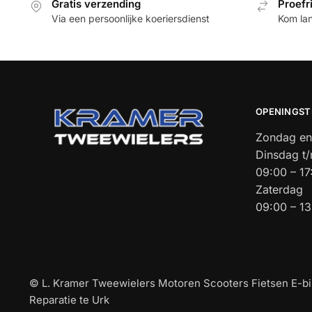
Gratis verzending
Proefr
Via een persoonlijke koeriersdienst
Kom la
OPENINGST
Zondag en
Dinsdag t/
09:00 – 1
Zaterdag
09:00 – 1
© L. Kramer Tweewielers Motoren Scooters Fietsen E-b
Reparatie te Urk