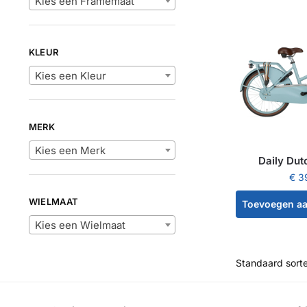
Kies een Framemaat
KLEUR
Kies een Kleur
MERK
Kies een Merk
Daily Dut
€
3
WIELMAAT
Toevoegen a
Kies een Wielmaat