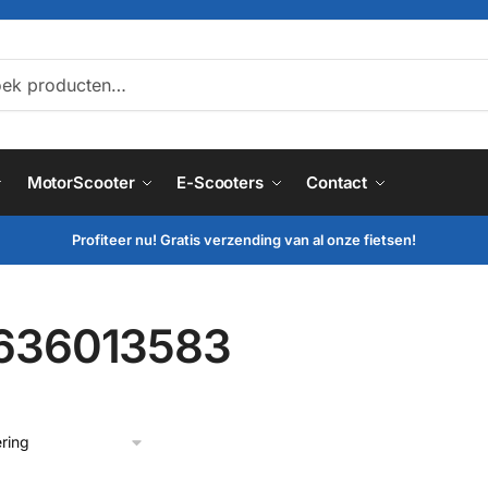
ken
MotorScooter
E-Scooters
Contact
Profiteer nu! Gratis verzending van al onze fietsen!
636013583