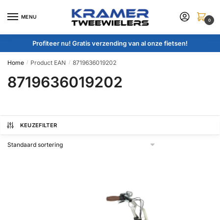
Skip
Skip
to
to
MENU
0
navigation
content
Profiteer nu! Gratis verzending van al onze fietsen!
Home
Product EAN
8719636019202
/
/
8719636019202
KEUZEFILTER