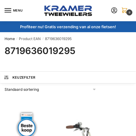
Skip
Skip
to
to
MENU
0
navigation
content
Profiteer nu! Gratis verzending van al onze fietsen!
Home
Product EAN
8719636019295
/
/
8719636019295
KEUZEFILTER