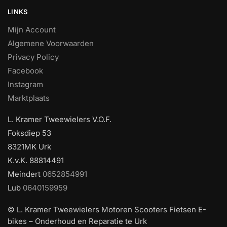
LINKS
Mijn Account
Algemene Voorwaarden
Privacy Policy
Facebook
Instagram
Marktplaats
L. Kramer Tweewielers V.O.F.
Foksdiep 53
8321MK Urk
K.v.K. 88814491
Meindert
0652854991
Lub
0640159959
© L. Kramer Tweewielers Motoren Scooters Fietsen E-
bikes – Onderhoud en Reparatie te Urk