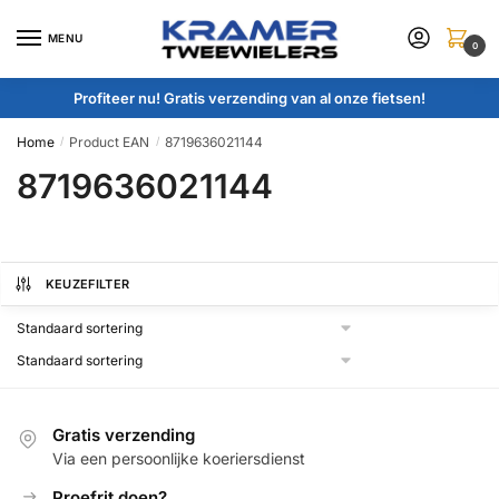
Skip
Skip
to
to
MENU
0
navigation
content
Profiteer nu! Gratis verzending van al onze fietsen!
Home
Product EAN
8719636021144
/
/
8719636021144
KEUZEFILTER
Gratis verzending
Via een persoonlijke koeriersdienst
Proefrit doen?