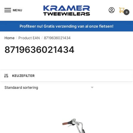
Skip
Skip
to
to
MENU
0
navigation
content
Profiteer nu! Gratis verzending van al onze fietsen!
Home
Product EAN
8719636021434
/
/
8719636021434
KEUZEFILTER