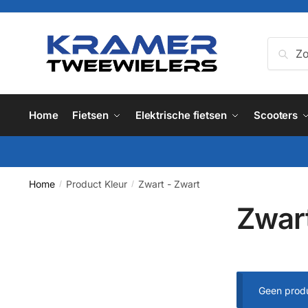
Skip
Skip
to
to
navigation
content
Zoeken
Zoe
naar:
Home
Fietsen
Elektrische fietsen
Scooters
Home
Product Kleur
Zwart - Zwart
/
/
Zwart
Geen produ