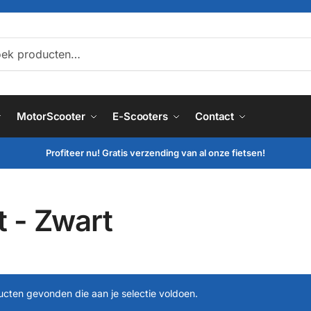
ken
MotorScooter
E-Scooters
Contact
Profiteer nu! Gratis verzending van al onze fietsen!
 - Zwart
cten gevonden die aan je selectie voldoen.