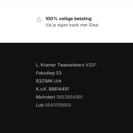
100% veilige betaling
Via je eigen bank met iDeal
L. Kramer Tweewielers V.O.F.
Foksdiep 53
8321MK Urk
K.v.K. 88814491
Meindert
0652854991
Lub
0640159959