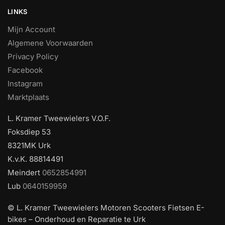
LINKS
Mijn Account
Algemene Voorwaarden
Privacy Policy
Facebook
Instagram
Marktplaats
L. Kramer Tweewielers V.O.F.
Foksdiep 53
8321MK Urk
K.v.K. 88814491
Meindert
0652854991
Lub
0640159959
© L. Kramer Tweewielers Motoren Scooters Fietsen E-
bikes – Onderhoud en Reparatie te Urk