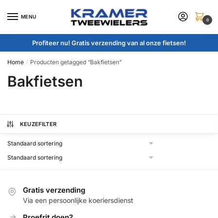
Skip
Skip
to
to
MENU
0
navigation
content
Profiteer nu! Gratis verzending van al onze fietsen!
Home
Producten getagged “Bakfietsen”
/
Bakfietsen
KEUZEFILTER
Gratis verzending
Via een persoonlijke koeriersdienst
Proefrit doen?