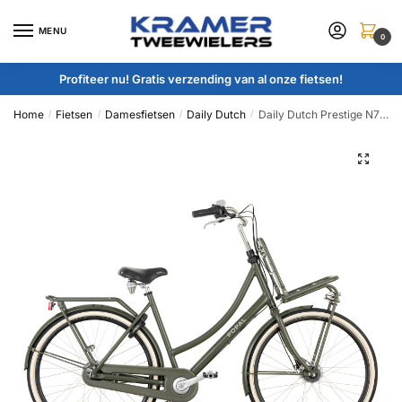
Skip
Skip
to
to
MENU
0
navigation
content
Profiteer nu! Gratis verzending van al onze fietsen!
Home
Fietsen
Damesfietsen
Daily Dutch
Daily Dutch Prestige N7 RB ND :: Army Green :: 28 inch / 47 cm
/
/
/
/
🔍