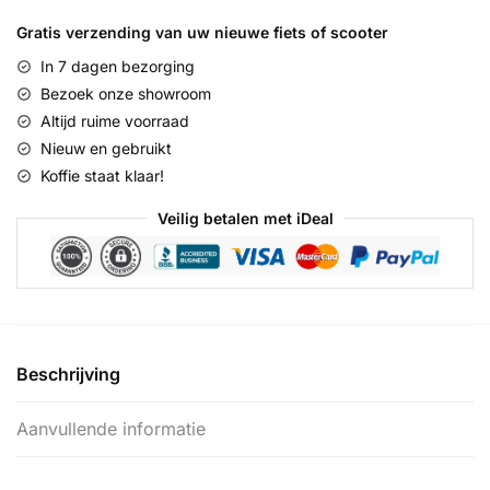
Prestige
N7
Gratis verzending van uw nieuwe fiets of scooter
RB
In 7 dagen bezorging
ND
Bezoek onze showroom
::
Altijd ruime voorraad
Army
Nieuw en gebruikt
Green
Koffie staat klaar!
::
28
Veilig betalen met iDeal
inch
/
47
cm
aantal
Beschrijving
Aanvullende informatie