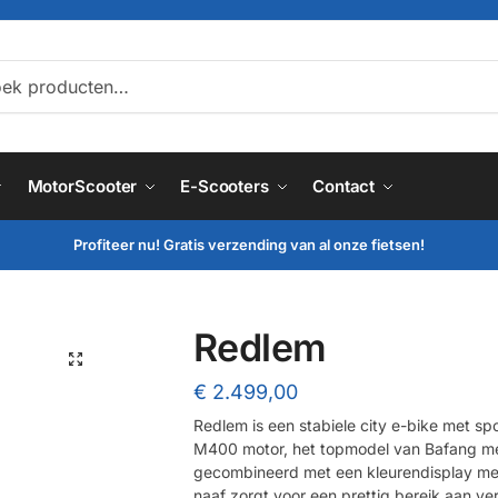
ken
MotorScooter
E-Scooters
Contact
Profiteer nu! Gratis verzending van al onze fietsen!
Redlem
🔍
€
2.499,00
Redlem is een stabiele city e-bike met sp
M400 motor, het topmodel van Bafang met
gecombineerd met een kleurendisplay met
naaf zorgt voor een prettig bereik aan ve