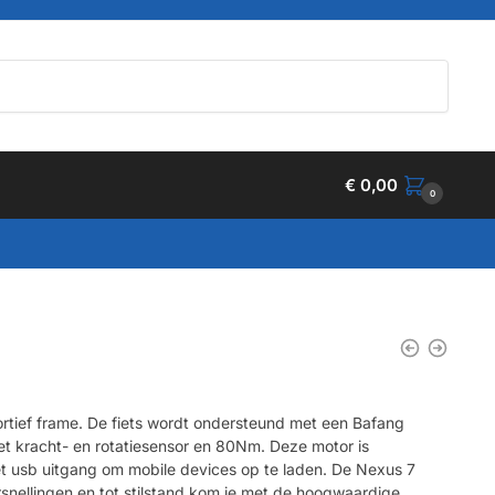
€
0,00
0
ortief frame. De fiets wordt ondersteund met een Bafang
 kracht- en rotatiesensor en 80Nm. Deze motor is
 usb uitgang om mobile devices op te laden. De Nexus 7
rsnellingen en tot stilstand kom je met de hoogwaardige