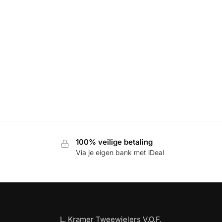
100% veilige betaling
Via je eigen bank met iDeal
L. Kramer Tweewielers V.O.F.