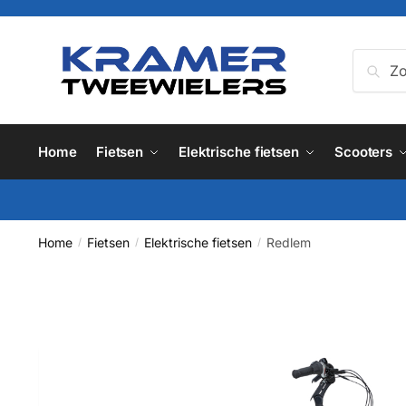
Skip
Skip
to
to
navigation
content
Zoeken
Zoe
naar:
Home
Fietsen
Elektrische fietsen
Scooters
Home
Fietsen
Elektrische fietsen
Redlem
/
/
/