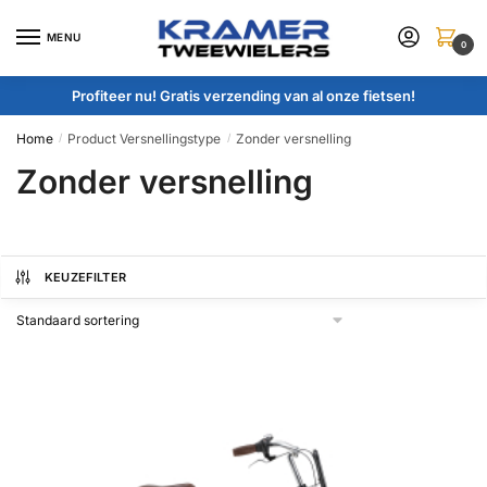
Skip
Skip
to
to
MENU
0
navigation
content
Profiteer nu! Gratis verzending van al onze fietsen!
Home
Product Versnellingstype
Zonder versnelling
/
/
Zonder versnelling
KEUZEFILTER