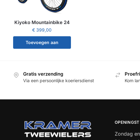
Kiyoko Mountainbike 24
€
399,00
Toevoegen aan
winkelwagen
Gratis verzending
Proefr
Via een persoonlijke koeriersdienst
Kom la
OPENINGST
Zondag en