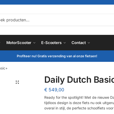
ken
MotorScooter
E-Scooters
Contact
Profiteer nu! Gratis verzending van al onze fietsen!
asic+
Daily Dutch Basi
🔍
€
549,00
Ready for the spotlight! Met de nieuwe Dai
tijdloos design is deze fiets nu ook uitger
overal in stijl, de perfecte schoolfiets voo