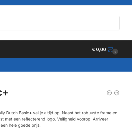
€
0,00
0
c+
ly Dutch Basic+ val je altijd op. Naast het robuuste frame en
ust met een reflecterend logo. Veiligheid voorop! Arriveer
r een hele goede prijs.