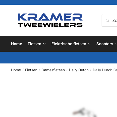
Skip
Skip
to
to
navigation
content
Zoeken
Zoe
naar:
Home
Fietsen
Elektrische fietsen
Scooters
Home
Fietsen
Damesfietsen
Daily Dutch
Daily Dutch B
/
/
/
/