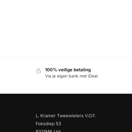
100% veilige betaling
Via je eigen bank met iDeal
L. Kramer Tweewielers V.O.F.
Foksdiep 53
8321MK Urk