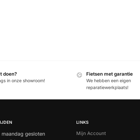
it doen?
Fietsen met garantie
ngs in onze showroom!
We hebben een eigen
reparatiewerkplaats!
IJDEN
LINKS
Mijn Account
 maandag gesloten