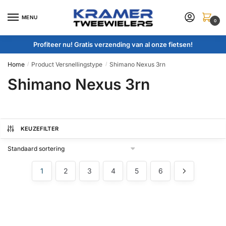
Skip
Skip
to
to
MENU
0
navigation
content
Profiteer nu! Gratis verzending van al onze fietsen!
Home
Product Versnellingstype
Shimano Nexus 3rn
/
/
Shimano Nexus 3rn
KEUZEFILTER
1
2
3
4
5
6