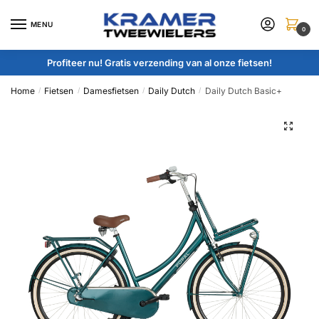
Skip
Skip
to
to
MENU
0
navigation
content
Profiteer nu! Gratis verzending van al onze fietsen!
Home
Fietsen
Damesfietsen
Daily Dutch
Daily Dutch Basic+
/
/
/
/
🔍