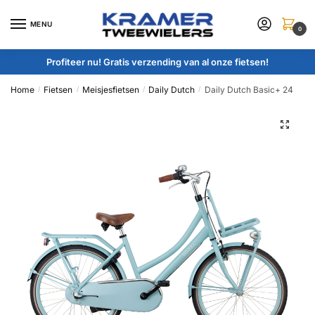
Skip
Skip
to
to
MENU
0
navigation
content
Profiteer nu! Gratis verzending van al onze fietsen!
Home
Fietsen
Meisjesfietsen
Daily Dutch
Daily Dutch Basic+ 24
/
/
/
/
🔍