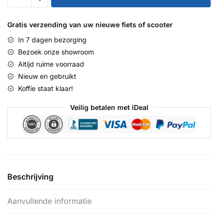
Basic+
26
Gratis verzending van uw nieuwe fiets of scooter
::
In 7 dagen bezorging
Matt
Bezoek onze showroom
Black
Altijd ruime voorraad
::
Nieuw en gebruikt
26
Koffie staat klaar!
inch
aantal
Veilig betalen met iDeal
Beschrijving
Aanvullende informatie