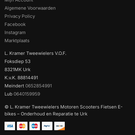
Algemene Voorwaarden
Privacy Policy
Facebook
Instagram
Marktplaats
L. Kramer Tweewielers V.O.F.
Foksdiep 53
8321MK Urk
K.v.K. 88814491
Meindert
0652854991
Lub
0640159959
© L. Kramer Tweewielers Motoren Scooters Fietsen E-
bikes – Onderhoud en Reparatie te Urk