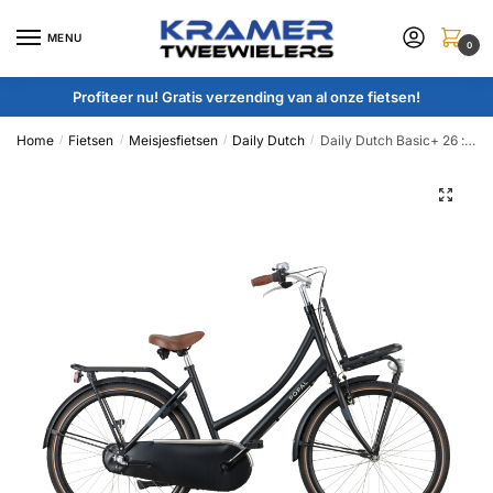
Skip
Skip
to
to
MENU
0
navigation
content
Profiteer nu! Gratis verzending van al onze fietsen!
Home
Fietsen
Meisjesfietsen
Daily Dutch
Daily Dutch Basic+ 26 :: Matt Black :: 26 inch
/
/
/
/
🔍