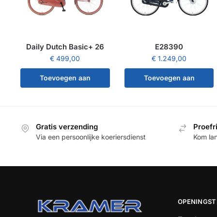
Daily Dutch Basic+ 26
E28390
€
499,00
€
1.249,00
Toevoegen aan
Toevoegen aan
winkelwagen
winkelwagen
Gratis verzending
Proefr
Via een persoonlijke koeriersdienst
Kom la
OPENINGST