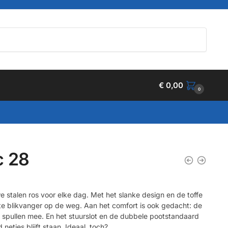
€
0,00
0
c 28
e stalen ros voor elke dag. Met het slanke design en de toffe
hte blikvanger op de weg. Aan het comfort is ook gedacht: de
e spullen mee. En het stuurslot en de dubbele pootstandaard
 netjes blijft staan. Ideaal, toch?