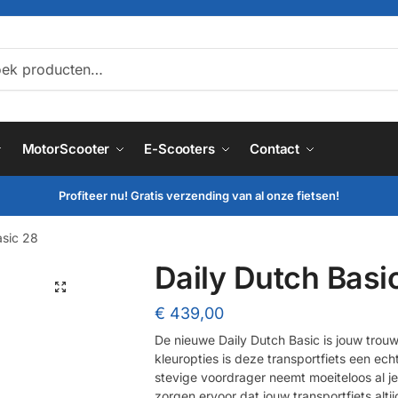
ken
MotorScooter
E-Scooters
Contact
Profiteer nu! Gratis verzending van al onze fietsen!
asic 28
Daily Dutch Basi
🔍
€
439,00
De nieuwe Daily Dutch Basic is jouw trouw
kleuropties is deze transportfiets een ec
stevige voordrager neemt moeiteloos al j
zorgen ervoor dat jouw transportfiets altijd