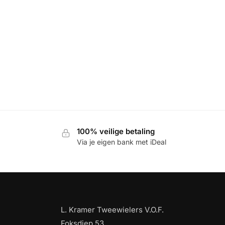
100% veilige betaling
Via je eigen bank met iDeal
L. Kramer Tweewielers V.O.F.
Foksdiep 53