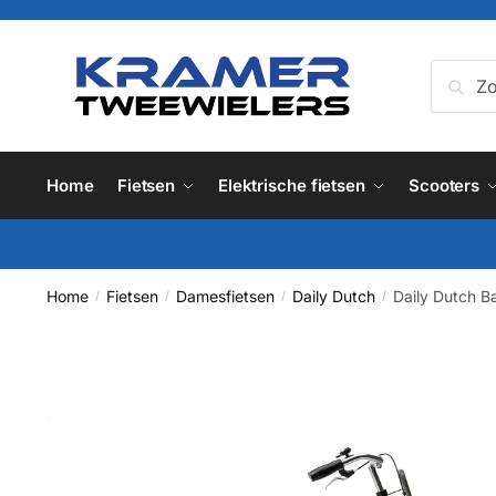
Skip
Skip
to
to
navigation
content
Zoeken
Zoe
naar:
Home
Fietsen
Elektrische fietsen
Scooters
Home
Fietsen
Damesfietsen
Daily Dutch
Daily Dutch B
/
/
/
/