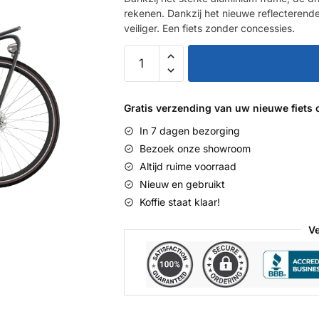
rekenen. Dankzij het nieuwe reflecterend
veiliger. Een fiets zonder concessies.
Daily
Dutch
Prestige
N3
Gratis verzending van uw nieuwe fiets 
RN
In 7 dagen bezorging
aantal
Bezoek onze showroom
Altijd ruime voorraad
Nieuw en gebruikt
Koffie staat klaar!
Ve