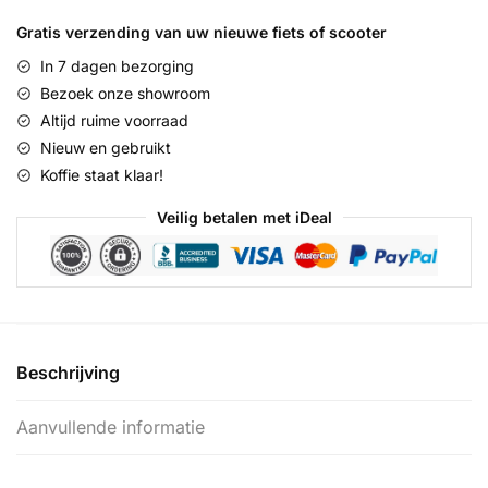
Prestige
N7
Gratis verzending van uw nieuwe fiets of scooter
RB
In 7 dagen bezorging
ND
Bezoek onze showroom
::
Altijd ruime voorraad
Army
Nieuw en gebruikt
Green
Koffie staat klaar!
::
28
Veilig betalen met iDeal
inch
/
59
cm
aantal
Beschrijving
Aanvullende informatie