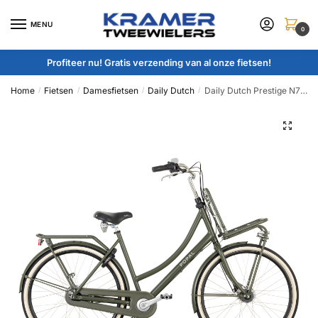
Skip
Skip
to
to
MENU
0
navigation
content
Profiteer nu! Gratis verzending van al onze fietsen!
Home
Fietsen
Damesfietsen
Daily Dutch
Daily Dutch Prestige N7 RB ND :: Army Green :: 28 inch / 59 cm
/
/
/
/
🔍