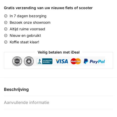
Prestige
N7
Gratis verzending van uw nieuwe fiets of scooter
RB
In 7 dagen bezorging
ND
Bezoek onze showroom
::
Altijd ruime voorraad
Göteborg
Nieuw en gebruikt
Blue
Koffie staat klaar!
::
28
Veilig betalen met iDeal
inch
/
47
cm
aantal
Beschrijving
Aanvullende informatie