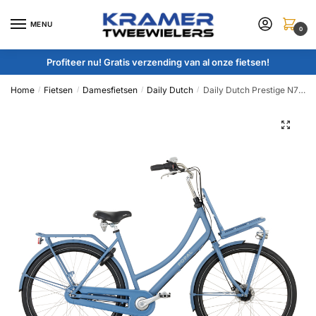
Skip
Skip
to
to
MENU
0
navigation
content
Profiteer nu! Gratis verzending van al onze fietsen!
Home
Fietsen
Damesfietsen
Daily Dutch
Daily Dutch Prestige N7 RB ND :: Göteborg Blue :: 28 inch / 47 cm
/
/
/
/
🔍