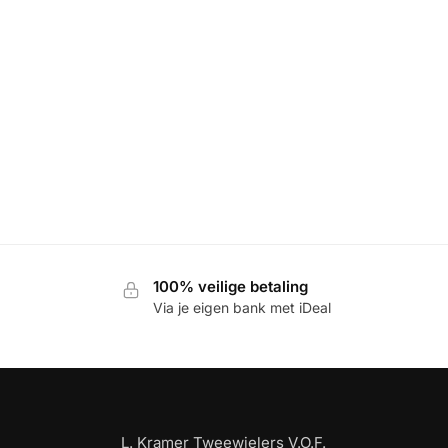
100% veilige betaling
Via je eigen bank met iDeal
L. Kramer Tweewielers V.O.F.