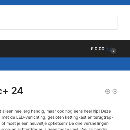
€
0,00
0
c+ 24
t alleen heel erg handig, maar ook nog eens heel hip! Deze
lig met de LED-verlichting, gesloten kettingkast en terugtrap-
of moet je een heuveltje opfietsen? De drie versnellingen
e voor- en achterdrager is geen tas te veel. Wel zo handig