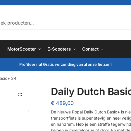
ken
MotorScooter
E-Scooters
Contact
Profiteer nu! Gratis verzending van al onze fietsen!
Basic+ 24
Daily Dutch Basi
🔍
€
489,00
De nieuwe Popal Daily Dutch Basic+ is nie
transportfiets is super stevig en heel vei
en handrem. Heb je een straffe tegenwind 
helpen je moeiteloos je rit door. En met d