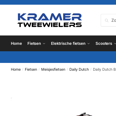
Skip
Skip
to
to
navigation
content
Zoeken
Zoe
naar:
Home
Fietsen
Elektrische fietsen
Scooters
Home
Fietsen
Meisjesfietsen
Daily Dutch
Daily Dutch 
/
/
/
/